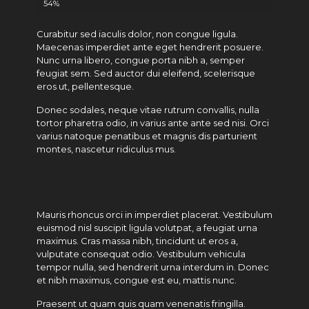
54%
Curabitur sed iaculis dolor, non congue ligula.
Maecenas imperdiet ante eget hendrerit posuere.
Nunc urna libero, congue porta nibh a, semper
feugiat sem. Sed auctor dui eleifend, scelerisque
eros ut, pellentesque.
Donec sodales, neque vitae rutrum convallis, nulla
tortor pharetra odio, in varius ante ante sed nisi. Orci
varius natoque penatibus et magnis dis parturient
montes, nascetur ridiculus mus.
Mauris rhoncus orci in imperdiet placerat. Vestibulum
euismod nisl suscipit ligula volutpat, a feugiat urna
maximus. Cras massa nibh, tincidunt ut eros a,
vulputate consequat odio. Vestibulum vehicula
tempor nulla, sed hendrerit urna interdum in. Donec
et nibh maximus, congue est eu, mattis nunc.
Praesent ut quam quis quam venenatis fringilla.