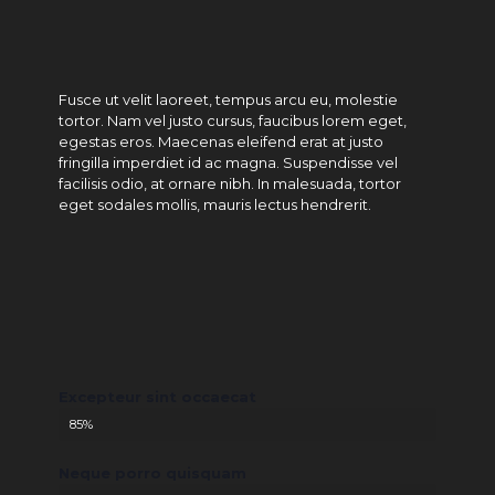
Fusce ut velit laoreet, tempus arcu eu, molestie
tortor. Nam vel justo cursus, faucibus lorem eget,
egestas eros. Maecenas eleifend erat at justo
fringilla imperdiet id ac magna. Suspendisse vel
facilisis odio, at ornare nibh. In malesuada, tortor
eget sodales mollis, mauris lectus hendrerit.
Excepteur sint occaecat
85%
Neque porro quisquam