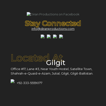
Stay Connected
info@diranproductions.com
Located At
Gilgit
Office #17, Lane #3, Near Youth Hostel, Satellite Town,
Shahrah-e-Quaid-e-Azam, Jutial, Gilgit, Gilgit-Baltistan.
+92-333-5559077