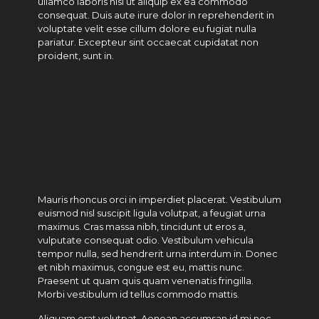
ullamco laboris nisi ut aliquip ex ea commodo
consequat. Duis aute irure dolor in reprehenderit in
voluptate velit esse cillum dolore eu fugiat nulla
pariatur. Excepteur sint occaecat cupidatat non
proident, sunt in.
Solution
Mauris rhoncus orci in imperdiet placerat. Vestibulum
euismod nisl suscipit ligula volutpat, a feugiat urna
maximus. Cras massa nibh, tincidunt ut eros a,
vulputate consequat odio. Vestibulum vehicula
tempor nulla, sed hendrerit urna interdum in. Donec
et nibh maximus, congue est eu, mattis nunc.
Praesent ut quam quis quam venenatis fringilla.
Morbi vestibulum id tellus commodo mattis.
Aliquam erat volutpat. Aenean accumsan id mi nec